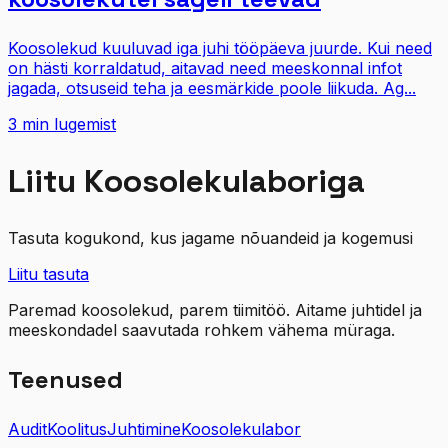
Koosolekud kuuluvad iga juhi tööpäeva juurde. Kui need
on hästi korraldatud, aitavad need meeskonnal infot
jagada, otsuseid teha ja eesmärkide poole liikuda. Ag...
3
min lugemist
Liitu Koosolekulaboriga
Tasuta kogukond, kus jagame nõuandeid ja kogemusi
Liitu tasuta
Paremad koosolekud, parem tiimitöö. Aitame juhtidel ja
meeskondadel saavutada rohkem vähema müraga.
Teenused
Audit
Koolitus
Juhtimine
Koosolekulabor