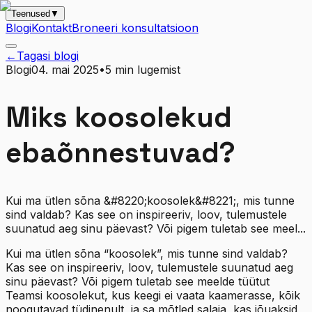
Teenused
▼
Blogi
Kontakt
Broneeri konsultatsioon
←
Tagasi blogi
Blogi
04. mai 2025
•
5
min lugemist
Miks koosolekud
ebaõnnestuvad?
Kui ma ütlen sõna &#8220;koosolek&#8221;, mis tunne
sind valdab? Kas see on inspireeriv, loov, tulemustele
suunatud aeg sinu päevast? Või pigem tuletab see meel...
Kui ma ütlen sõna “koosolek”, mis tunne sind valdab?
Kas see on inspireeriv, loov, tulemustele suunatud aeg
sinu päevast? Või pigem tuletab see meelde tüütut
Teamsi koosolekut, kus keegi ei vaata kaamerasse, kõik
noogutavad tüdinenult, ja sa mõtled salaja, kas jõuaksid