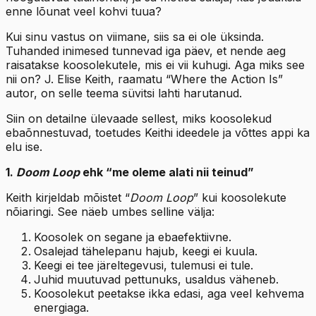
enne lõunat veel kohvi tuua?
Kui sinu vastus on viimane, siis sa ei ole üksinda.
Tuhanded inimesed tunnevad iga päev, et nende aeg
raisatakse koosolekutele, mis ei vii kuhugi. Aga miks see
nii on? J. Elise Keith, raamatu “Where the Action Is”
autor, on selle teema süvitsi lahti harutanud.
Siin on detailne ülevaade sellest, miks koosolekud
ebaõnnestuvad, toetudes Keithi ideedele ja võttes appi ka
elu ise.
1.
Doom Loop
ehk “me oleme alati nii teinud”
Keith kirjeldab mõistet “
Doom Loop
” kui koosolekute
nõiaringi. See näeb umbes selline välja:
Koosolek on segane ja ebaefektiivne.
Osalejad tähelepanu hajub, keegi ei kuula.
Keegi ei tee järeltegevusi, tulemusi ei tule.
Juhid muutuvad pettunuks, usaldus väheneb.
Koosolekut peetakse ikka edasi, aga veel kehvema
energiaga.