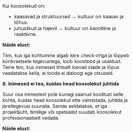
Kui koosolekud on:
kaasavad ja struktuursed → kultuur on kaasav ja
tõhus.
juhuslikud ja hajevil → kultuur on kaootiline ja
reaktiivne.
Näide elust:
Tiim, kus iga kohtumine algab kiire
check-in
‘iga ja lõppeb
konkreetsete tegevustega, loob koostööd ja usaldust.
Teine tiim, kus inimesed lihtsalt loevad slaide ja lõpus
vaadatakse kella, ei tooda ei dialoogi ega otsuseid.
8. Inimesed ei tea, kuidas head koosolekut juhtida
Suur osa inimestest pole kunagi saanud koolitust selle
kohta, kuidas head koosolekut ette valmistada, juhtida ja
järeltegevusi suunata. Samas eeldatakse, et iga
projektijuht, tiimiliige või spetsialist suudab koosolekut
professionaalselt vedada.
Näide elust: