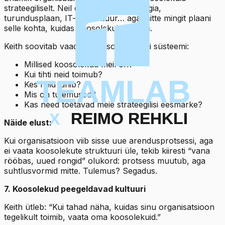
strateegiliselt. Neil on personalistrateegia,
turundusplaan, IT-arhitektuur… aga mitte mingit plaani
selle kohta, kuidas koosolekuid hallata.
Keith soovitab vaadata koosolekuid kui süsteemi:
Millised koosolekud meil on?
Kui tihti neid toimub?
Kes neid juhib?
Mis on tulemused?
Kas need toetavad meie strateegilisi eesmärke?
Näide elust:
Kui organisatsioon viib sisse uue arendusprotsessi, aga
ei vaata koosolekute struktuuri üle, tekib kiiresti “vana
rööbas, uued rongid” olukord: protsess muutub, aga
suhtlusvormid mitte. Tulemus? Segadus.
7. Koosolekud peegeldavad kultuuri
Keith ütleb: “Kui tahad näha, kuidas sinu organisatsioon
tegelikult toimib, vaata oma koosolekuid.”