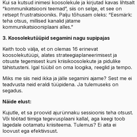
Kui sa kutsud inimesi koosolekule ja kirjutad kavas lihtsalt
“kommunikatsiooni teemad”, siis on selge, et see on
retsept frustratsiooniks. Palju tõhusam oleks: “Eesmärk:
teha otsus, millised kanalid jätame
kommunikatsiooniplaani alles.”
3. Koosolekutüüpid segamini nagu supipajas
Keith toob välja, et on olemas 16 erinevat
koosolekutüüpi, alates strateegiaplaneerimisest ja
otsuste tegemisest kuni kriisikoosolekute ja pidulike
tähistusteni. Igal tüübil on oma loogika, reeglid ja tempo.
Miks me siis neid ikka ja jälle segamini ajame? Sest me ei
teadvusta neid eraldi tüüpidena. Ja tulemuseks on
segadus.
Näide elust:
Kujutle, et sa proovid ajurünnaku sessioonis teha otsust.
Või töötad tiimiga tegevusplaani kallal, aga keegi toob
lagedale ootamatu kriisiteema. Tulemus? Ei aita ei
loovust ega efektiivsust.