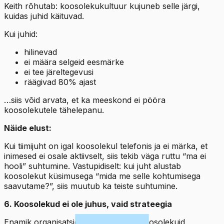
Keith rõhutab: koosolekukultuur kujuneb selle järgi,
kuidas juhid käituvad.
Kui juhid:
hilinevad
ei määra selgeid eesmärke
ei tee järeltegevusi
räägivad 80% ajast
…siis võid arvata, et ka meeskond ei pööra
koosolekutele tähelepanu.
Näide elust:
Kui tiimijuht on igal koosolekul telefonis ja ei märka, et
inimesed ei osale aktiivselt, siis tekib väga ruttu “ma ei
hooli” suhtumine. Vastupidiselt: kui juht alustab
koosolekut küsimusega “mida me selle kohtumisega
saavutame?”, siis muutub ka teiste suhtumine.
6. Koosolekud ei ole juhus, vaid strateegia
Enamik organisatsioone ei juhi oma koosolekuid