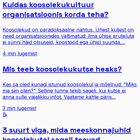
Kuidas koosolekukultuur
organisatsioonis korda teha?
Koosolekud on paradoksaalne nähtus. Ühest küljest on
need organisatsioonides vältimatud: ilma ühise aruteluta
ei sünni häid otsuseid, koostööd ega ühist suunda....
4
min lugemist
Mis teeb koosolekukutse heaks?
Kas sa oled kunagi istunud koosolekul ja mõelnud: "Miks
ma siin olen?" Selline tunne tekib sageli, kui kutse ei
anna sulle vajalikku infot. Vaatame kahte päris...
3
min lugemist
📝
3 suurt viga, mida meeskonnajuhid
koosolekutel sageli teevad