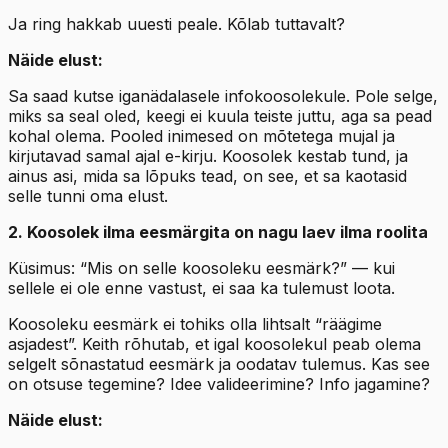
Ja ring hakkab uuesti peale. Kõlab tuttavalt?
Näide elust:
Sa saad kutse iganädalasele infokoosolekule. Pole selge,
miks sa seal oled, keegi ei kuula teiste juttu, aga sa pead
kohal olema. Pooled inimesed on mõtetega mujal ja
kirjutavad samal ajal e-kirju. Koosolek kestab tund, ja
ainus asi, mida sa lõpuks tead, on see, et sa kaotasid
selle tunni oma elust.
2. Koosolek ilma eesmärgita on nagu laev ilma roolita
Küsimus: “Mis on selle koosoleku eesmärk?” — kui
sellele ei ole enne vastust, ei saa ka tulemust loota.
Koosoleku eesmärk ei tohiks olla lihtsalt “räägime
asjadest”. Keith rõhutab, et igal koosolekul peab olema
selgelt sõnastatud eesmärk ja oodatav tulemus. Kas see
on otsuse tegemine? Idee valideerimine? Info jagamine?
Näide elust: