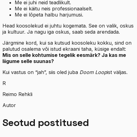
Me ei juhi neid teadlikult.
Me ei käitu neis professionaalselt.
Me ei lõpeta halbu harjumusi.
Head koosolekud ei juhtu kogemata. See on valik, oskus
ja kultuur. Ja nagu iga oskus, saab seda arendada.
Järgmine kord, kui sa kutsud koosoleku kokku, sind on
palutud osalema või istud ekraani taha, küsige endalt:
Mis on selle kohtumise tegelik eesmärk? Ja kas me
liigume selle suunas?
Kui vastus on “jah”, siis oled juba
Doom Loop
ist väljas.
R
Reimo Rehkli
Autor
Seotud postitused