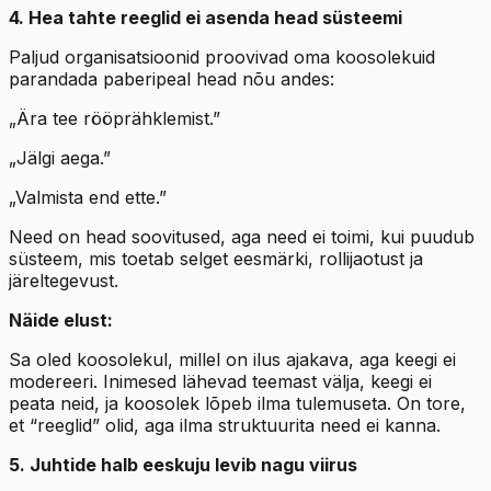
4. Hea tahte reeglid ei asenda head süsteemi
Paljud organisatsioonid proovivad oma koosolekuid
parandada paberipeal head nõu andes:
„Ära tee rööprähklemist.”
„Jälgi aega.”
„Valmista end ette.”
Need on head soovitused, aga need ei toimi, kui puudub
süsteem, mis toetab selget eesmärki, rollijaotust ja
järeltegevust.
Näide elust:
Sa oled koosolekul, millel on ilus ajakava, aga keegi ei
modereeri. Inimesed lähevad teemast välja, keegi ei
peata neid, ja koosolek lõpeb ilma tulemuseta. On tore,
et “reeglid” olid, aga ilma struktuurita need ei kanna.
5. Juhtide halb eeskuju levib nagu viirus